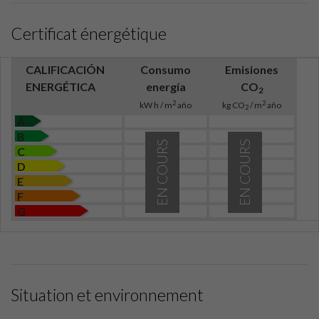
Certificat énergétique
CALIFICACIÓN
Consumo
Emisiones
ENERGÉTICA
energía
CO
2
2
2
kW h / m
año
kg CO
/ m
año
2
A
B
EN COURS
EN COURS
C
D
E
F
G
Situation et environnement