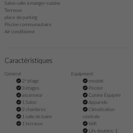
Salon-salle à manger-cuisine
Terrasse
place de parking
Piscine communautaire
Air conditionné
Caractéristiques
Général
Equipment
2ª étage
meublé
3 étages
Piscine
ascenseur
Cuisine Équipée
1 Salon
Appareils
2 chambres
Climatisation
1 salle de bains
centrale
1 terrasse
Wifi
Lits doubles: 1