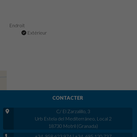
Endroit
Extérieur
CONTACTER
C/ El Zarzalillo, 3
Urb Estela del Mediterráneo, Local 2
18730 Motril (Granada)
+34 958 623 974
|
+34 695 120 737