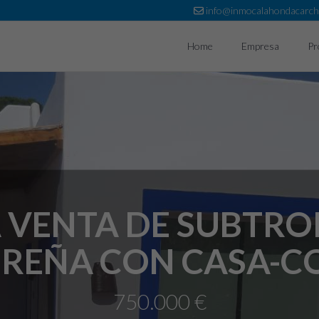
info@inmocalahondacarc
Home
Empresa
Pr
A VENTA DE SUBTRO
REÑA CON CASA-C
750.000 €