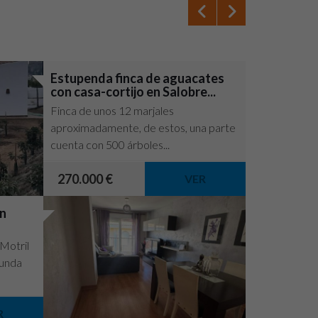
Estupenda finca de aguacates
Finca de 11
con casa-cortijo en Salobre...
Pueblo Nu
Finca de unos 12 marjales
Venta de finc
aproximadamente, de estos, una parte
superficie, q
cuenta con 500 árboles...
arboles de ma
270.000 €
180.000 €
VER
en
 Motril
gunda
R