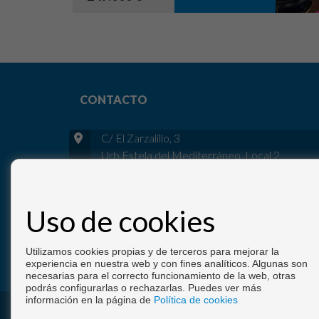
CONTACTO
C/ El Zarzalillo, 3
Urb Estela del Mediterráneo, Local 2
18730 Motril (Granada)
+34 958 623 974
|
+34 695 120 737
Uso de cookies
info@inmocalahondacarchuna.com
De Lunes a Viernes : 09:00 - 13:30
Utilizamos cookies propias y de terceros para mejorar la
experiencia en nuestra web y con fines analíticos. Algunas son
necesarias para el correcto funcionamiento de la web, otras
podrás configurarlas o rechazarlas. Puedes ver más
información en la página de
Política de cookies