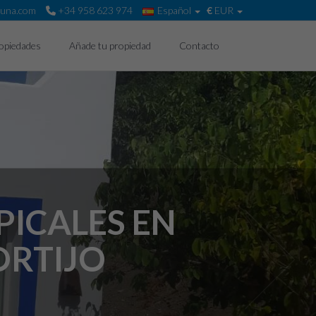
huna.com
+34 958 623 974
Español
€
EUR
opiedades
Añade tu propiedad
Contacto
PICALES EN
ORTIJO