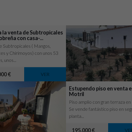
a la venta de Subtropicales
obreña con casa-...
e Subtropicales ( Mangos,
es y Chirimoyos) con unos 53
, unos...
000 €
VER
Estupendo piso en venta 
Motril
Piso amplio con gran terraza en
Se vende fantástico piso en se
planta...
195.000 €
VE