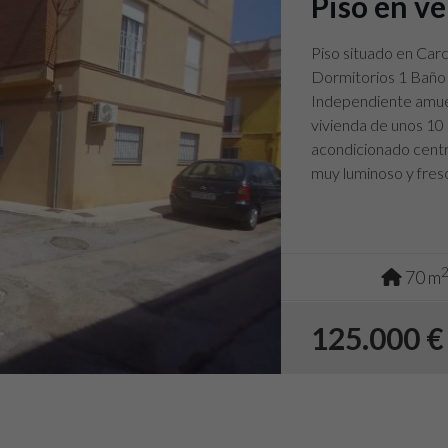
Piso en v
Piso situado en Carc
Dormitorios 1 Baño
Independiente amueb
vivienda de unos 10
acondicionado central
muy luminoso y fres
playa.
70 m
125.000 €