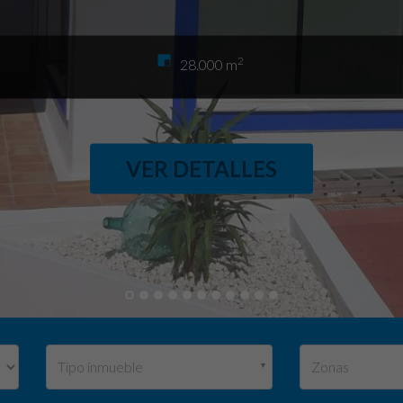
2
28.000 m
VER DETALLES
Tipo inmueble
Zonas
▼