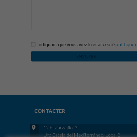
Indiquant que vous avez lu et accepté
politique 
ENVOYER
CONTACTER
C/ El Zarzalillo, 3
Urb Estela del Mediterráneo, Local 2