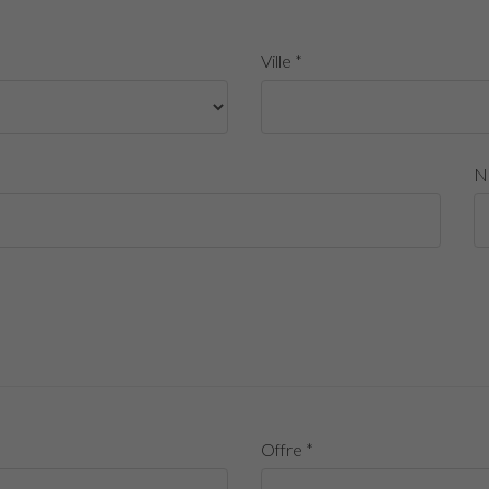
Ville *
N
Offre *