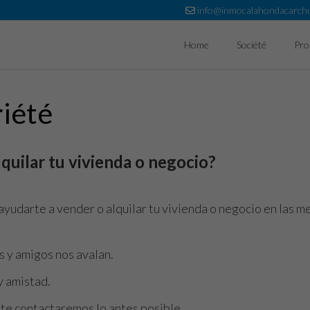
info@inmocalahondacarch
Home
Société
Pro
riété
quilar tu vivienda o negocio?
ayudarte a vender o alquilar tu vivienda o negocio en las m
 y amigos nos avalan.
y amistad.
y te contactaremos lo antes posible.