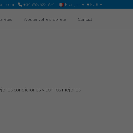
una.com
+34 958 623 974
Français
€
EUR
priétés
Ajouter votre propriété
Contact
ejores condiciones y con los mejores