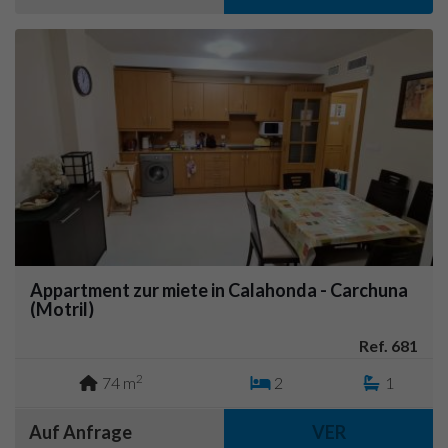
Appartment zur miete in Calahonda - Carchuna
(Motril)
Ref. 681
2
74 m
2
1
Auf Anfrage
VER