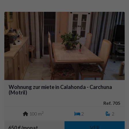
Wohnung zur miete in Calahonda - Carchuna
(Motril)
Ref. 705
2
100 m
2
2
650 €/monat
VER