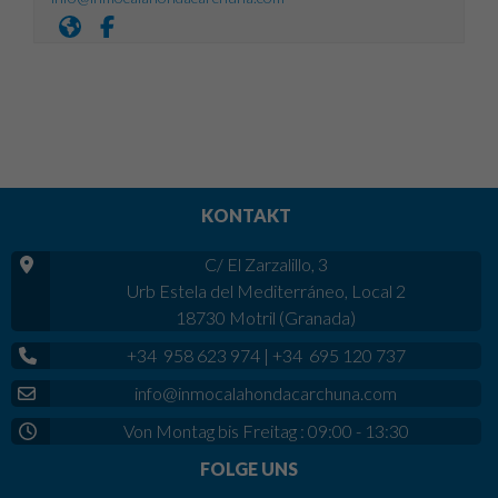
KONTAKT
C/ El Zarzalillo, 3
Urb Estela del Mediterráneo, Local 2
18730 Motril (Granada)
+34 958 623 974
|
+34 695 120 737
info@inmocalahondacarchuna.com
Von Montag bis Freitag : 09:00 - 13:30
FOLGE UNS