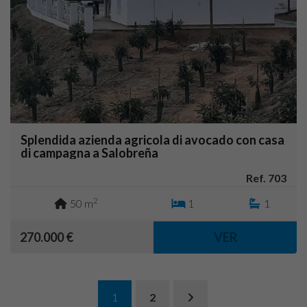
Splendida azienda agricola di avocado con casa
di campagna a Salobreña
Ref. 703
2
50 m
1
1
270.000 €
VER
1
2