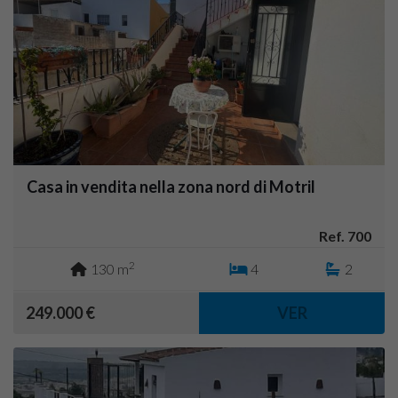
Casa in vendita nella zona nord di Motril
Ref. 700
2
130 m
4
2
249.000 €
VER