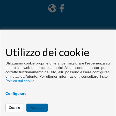
Utilizzo dei cookie
Copyright © 2026. Tutte le diritti riservate.
Sviluppato vicino
Inmoenter
.
Info legali
|
Protezione dei dati politica
|
Cookies policy
Utilizziamo cookie propri e di terzi per migliorare l'esperienza sul
nostro sito web e per scopi analitici. Alcuni sono necessari per il
corretto funzionamento del sito, altri possono essere configurati
o rifiutati dall'utente. Per ulteriori informazioni, consultare il sito
Politica sui cookie
Configurare