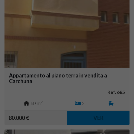
Appartamento al piano terra in vendita a
Carchuna
Ref. 685
2
60 m
2
1
80.000 €
VER