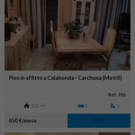
Piso in affitto a Calahonda - Carchuna (Motril)
Ref. 705
2
100 m
2
2
650 €/mese
VER