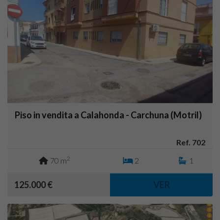
Piso in vendita a Calahonda - Carchuna (Motril)
Ref. 702
2
70 m
2
1
125.000 €
VER