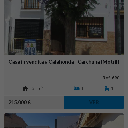
Casa in vendita a Calahonda - Carchuna (Motril)
Ref. 690
2
131 m
4
1
215.000 €
VER