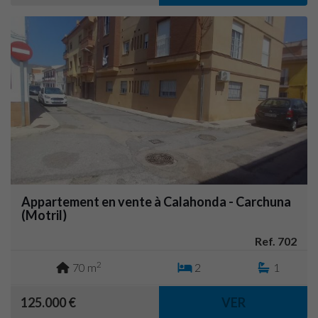
Appartement en vente à Calahonda - Carchuna
(Motril)
Ref. 702
2
70 m
2
1
125.000 €
VER