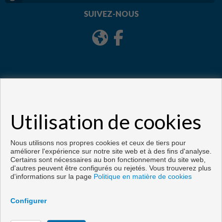
SUIVEZ-NOUS
Utilisation de cookies
Copyright © 2026. Tous droits réservés.
Développé près
Inmoenter
.
Avis Légal
|
politique de protection des
données
|
Cookies policy
Nous utilisons nos propres cookies et ceux de tiers pour
améliorer l'expérience sur notre site web et à des fins d'analyse.
Certains sont nécessaires au bon fonctionnement du site web,
d'autres peuvent être configurés ou rejetés. Vous trouverez plus
d'informations sur la page
Politique en matière de cookies
Configurer