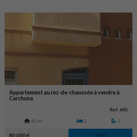
Appartement au rez-de-chaussée à vendre à
Carchuna
Ref. 685
2
60 m
2
1
80.000 €
VER