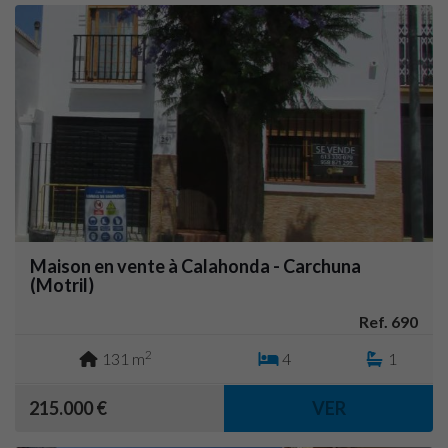
Maison en vente à Calahonda - Carchuna
(Motril)
Ref. 690
2
131 m
4
1
215.000 €
VER