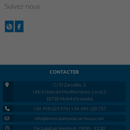
Suivez-nous
CONTACTER
C/ El Zarzalillo, 3
Urb Estela del Mediterráneo, Local 2
18730 Motril (Granada)
+34 958 623 974
|
+34 695 120 737
info@inmocalahondacarchuna.com
De Lundi au Vendredi : 09:00 - 13:30