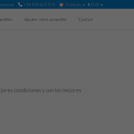
una.com
+34 958 623 974
Français
€
EUR
priétés
Ajouter votre propriété
Contact
ejores condiciones y con los mejores