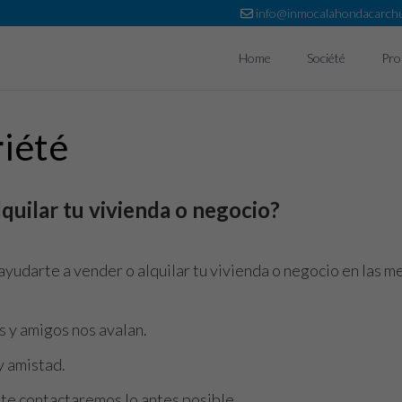
info@inmocalahondacarch
Home
Société
Pro
riété
quilar tu vivienda o negocio?
ayudarte a vender o alquilar tu vivienda o negocio en las m
 y amigos nos avalan.
y amistad.
y te contactaremos lo antes posible.