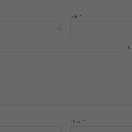
Ville *
N
Offre *