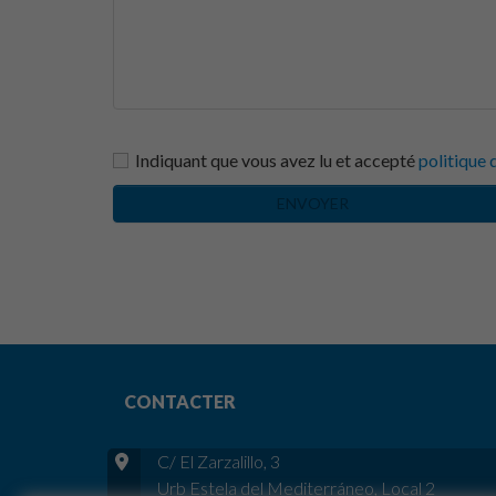
Indiquant que vous avez lu et accepté
politique 
ENVOYER
CONTACTER
C/ El Zarzalillo, 3
Urb Estela del Mediterráneo, Local 2